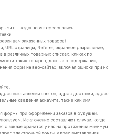
торыми вы недавно интересовались
тавки
равки вам заказанных товаров!
ия; URL страницы; Referer; экранное разрешение;
 в различных товарных списках, кликах по
имости таких товаров; данные о содержании,
нения форм на веб-сайтах, включая ошибки при их
айте.
 адрес выставления счетов, адрес доставки, адрес
ельные сведения аккаунта, такие как имя
ния формы при оформлении заказов в будущем.
спользуем. Исключение составляют случаи, когда
я о заказе хранится у нас на протяжении минимум
 адрес электронной почты, адрес выставления