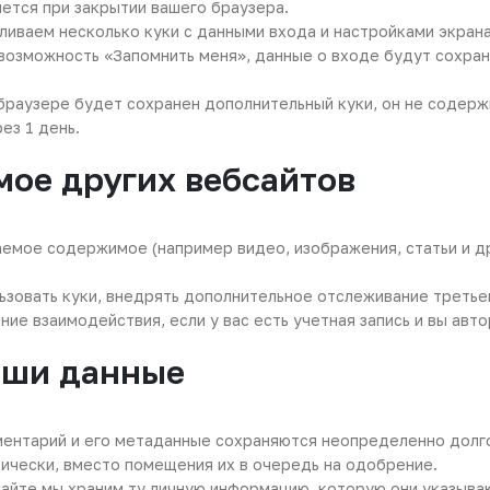
ется при закрытии вашего браузера.
ливаем несколько куки с данными входа и настройками экрана.
возможность «Запомнить меня», данные о входе будут сохран
 браузере будет сохранен дополнительный куки, он не содерж
ез 1 день.
ое других вебсайтов
аемое содержимое (например видео, изображения, статьи и д
льзовать куки, внедрять дополнительное отслеживание треть
 взаимодействия, если у вас есть учетная запись и вы автор
аши данные
ментарий и его метаданные сохраняются неопределенно долго
чески, вместо помещения их в очередь на одобрение.
сайте мы храним ту личную информацию, которую они указыва