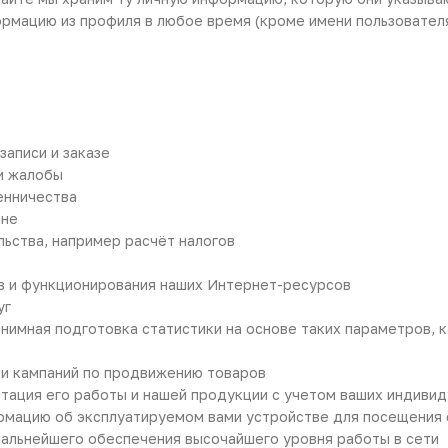
ормацию из профиля в любое время (кроме имени пользовател
записи и заказе
 и жалобы
енничества
ине
ьства, например расчёт налогов
в и функционирования наших Интернет-ресурсов
уг
имная подготовка статистики на основе таких параметров, к
 и кампаний по продвижению товаров
птация его работы и нашей продукции с учетом ваших индиви
мацию об эксплуатируемом вами устройстве для посещения с
дальнейшего обеспечения высочайшего уровня работы в сети