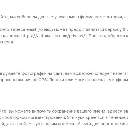
айте, мы собираем данные указанные в форме комментария, а 
его адреса email («хеш») может предоставляться сервису Gra
на здесь: https://automattic.com/privacy/ . После одобрени
нтария.
агружаете фотографии на сайт, вам возможно следует избегат
орасположения по GPS. Посетители могут извлечь эту информ
те, вы можете включить сохранение вашего имени, адреса ema
ри повторном комментировании. Эти куки хранятся в течение 
ы войдете в неё, мы установим временный куки для определени