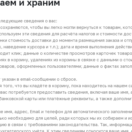
аем и храним
следующие сведения о вас:
сохраняются, чтобы вы легко могли вернуться к товарам, ко
спользуем эти сведения для расчёта налогов и стоимости дос
енки стоимость доставки до момента размещения заказа и отп
, наведение курсора и т.п.); дата и время выполнения действ
одит клик; данные о количестве просмотров карточек товаров
х в корзину, удалениях из корзины в связке с данными о сто
товаров, оформленных пользователями; данные о фактах запол
 указан в email-сообщении о сбросе.
 того, что вы кладёте в корзину, пока находитесь на нашем с
т вас потребуется предоставить сведения, включая ваше имя,
банковской карты или платёжные реквизиты, а также дополнит
ше имя, адрес, Email и телефон для автоматического заполне
лько необходимо для целей, ради которых мы их собираем и и
ию в связи с требованиями законодательства. Так, информаци
бухгалтерского учёта. К этим сведениям относится ваше имя,