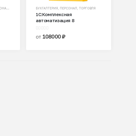
ОНАЛ
,
ПРОИЗВОДСТВО
БУХГАЛТЕРИЯ
,
ТОРГОВЛЯ
,
ФИНАНСЫ
,
ПЕРСОНАЛ
,
ТОРГОВЛЯ
1С:Комплексная
автоматизация 8
0
из 5
108000
₽
от