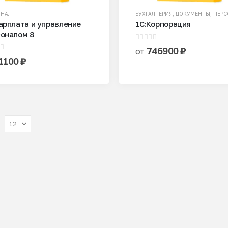
ОНАЛ
БУХГАЛТЕРИЯ
,
ДОКУМЕНТЫ
,
ПЕРС
арплата и управление
1С:Корпорация
оналом 8
0
из 5
746900
₽
от
5
1100
₽