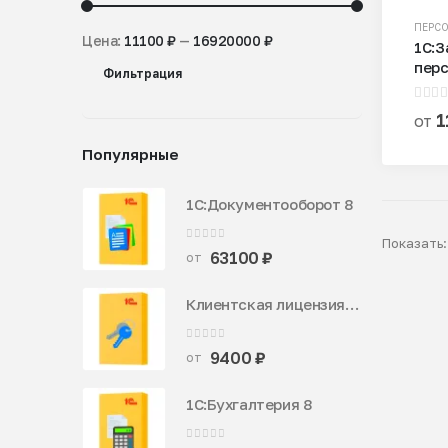
ПЕРС
Цена:
11100 ₽
—
16920000 ₽
1С:З
перс
Минимальная
Максимальная
Фильтрация
цена
цена
0
из 
1
от
Популярные
1С:Документооборот 8
Показать:
0
из 5
63100
₽
от
Клиентская лицензия 1С:Предприятие 8
0
из 5
9400
₽
от
1С:Бухгалтерия 8