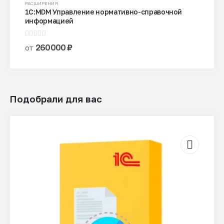
Этот
РАСШИРЕНИЯ
1С:MDM Управление нормативно-справочной
товар
информацией
имеет
несколько
0
из 5
260000
₽
от
вариаций.
Опции
можно
выбрать
на
Подобрали для вас
странице
товара.