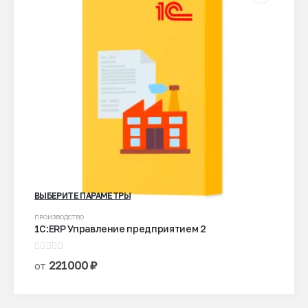
ВЫБЕРИТЕ ПАРАМЕТРЫ
Этот
ПРОИЗВОДСТВО
1С:ERP Управление предприятием 2
товар
имеет
0
из 5
несколько
221000
₽
от
вариаций.
Опции