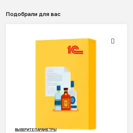
можно
выбрать
Подобрали для вас
на
странице
товара.
ВЫБЕРИТЕ ПАРАМЕТРЫ