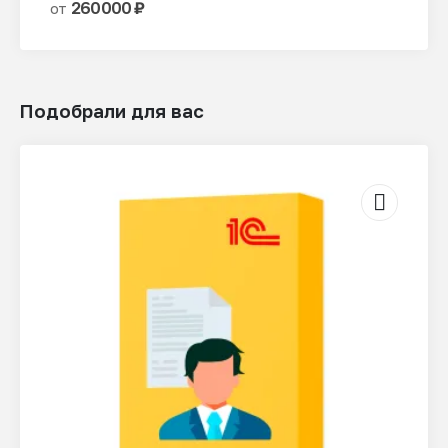
260000
₽
от
вариаций.
Опции
можно
выбрать
на
Подобрали для вас
странице
товара.