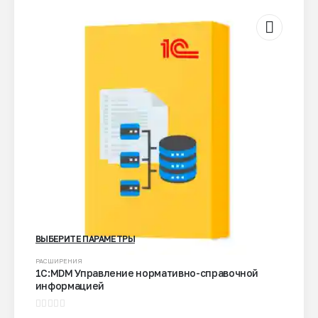
ВЫБЕРИТЕ ПАРАМЕТРЫ
Этот
РАСШИРЕНИЯ
1С:MDM Управление нормативно-справочной
товар
информацией
имеет
несколько
0
из 5