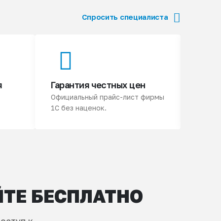
Спросить специалиста
я
Гарантия честных цен
3 ме
Официальный прайс-лист фирмы
Подари
1С без наценок.
продук
ЙТЕ БЕСПЛАТНО
оступ к