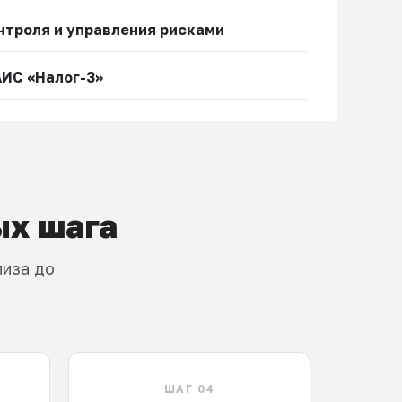
нтроля и управления рисками
АИС «Налог-3»
ых шага
лиза до
ШАГ 04