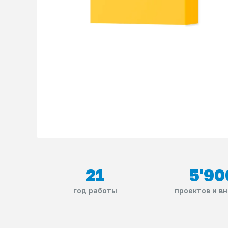
21
5'90
год работы
проектов и в