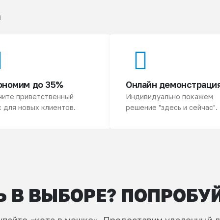
а
ономим до 35%
Онлайн демонстраци
чите приветственный
Индивидуально покажем
 для новых клиентов.
решение "здесь и сейчас".
 В ВЫБОРЕ? ПОПРОБУ
упайте «кота в мешке». Предоставим удаленный д