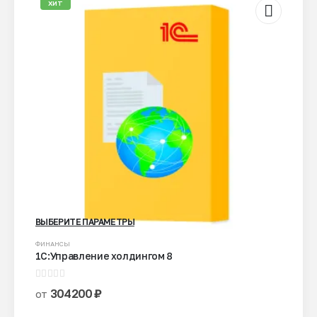
ХИТ
ВЫБЕРИТЕ ПАРАМЕТРЫ
Этот
ФИНАНСЫ
1С:Управление холдингом 8
товар
имеет
0
из 5
несколько
304200
₽
от
вариаций.