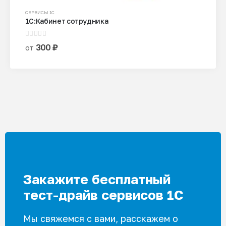
Этот
СЕРВИСЫ 1С
1С:Кабинет сотрудника
товар
имеет
0
из 5
несколько
300
₽
от
вариаций.
Опции
можно
выбрать
на
странице
товара.
Закажите бесплатный
тест-драйв сервисов 1С
Мы свяжемся с вами, расскажем о