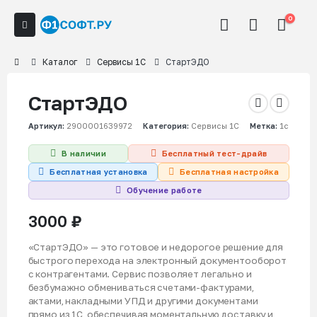
0
Каталог
Сервисы 1С
СтартЭДО
СтартЭДО
Артикул:
2900001639972
Категория:
Сервисы 1С
Метка:
1c
В наличии
Бесплатный тест-драйв
Бесплатная установка
Бесплатная настройка
Обучение работе
3000
₽
«СтартЭДО» — это готовое и недорогое решение для
быстрого перехода на электронный документооборот
с контрагентами. Сервис позволяет легально и
безбумажно обмениваться счетами-фактурами,
актами, накладными УПД и другими документами
прямо из 1С, обеспечивая моментальную доставку и