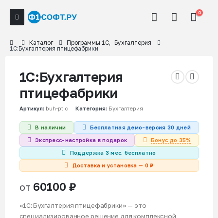
0
Каталог
Программы 1С
,
Бухгалтерия
1С:Бухгалтерия птицефабрики
1С:Бухгалтерия
птицефабрики
Артикул:
buh-ptic
Категория:
Бухгалтерия
В наличии
Бесплатная демо-версия 30 дней
Бонус до 35%
Экспресс-настройка в подарок
Поддержка 3 мес. бесплатно
Доставка и установка — 0 ₽
60100
₽
от
«1С:Бухгалтерия птицефабрики» — это
специализированное решение для комплексной