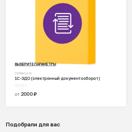
ВЫБЕРИТЕ ПАРАМЕТРЫ
Этот
СЕРВИСЫ 1С
1С-ЭДО (электронный документооборот)
товар
имеет
0
из 5
несколько
2000
₽
от
вариаций.
Опции
можно
выбрать
Подобрали для вас
на
странице