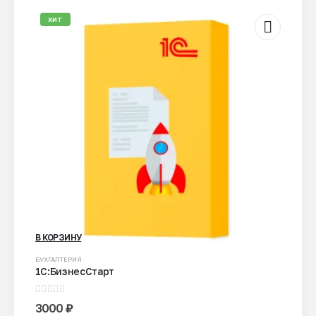
ХИТ
В КОРЗИНУ
БУХГАЛТЕРИЯ
1С:БизнесСтарт
0
из 5
3000
₽