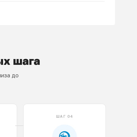
ых шага
лиза до
ШАГ 04