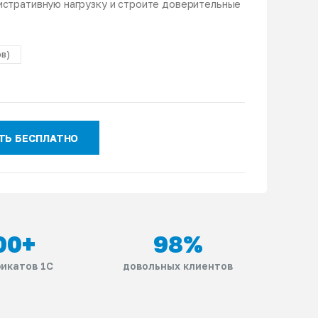
истративную нагрузку и строите доверительные
ов)
ТЬ БЕСПЛАТНО
00
+
98
%
икатов 1С
довольных клиентов