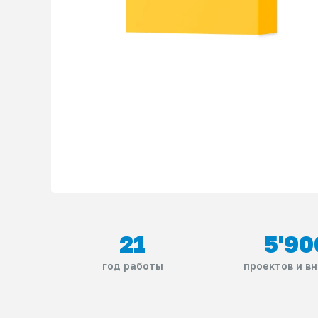
21
5'90
год работы
проектов и в