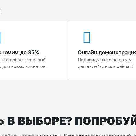
а
ономим до 35%
Онлайн демонстраци
чите приветственный
Индивидуально покажем
 для новых клиентов.
решение "здесь и сейчас".
 В ВЫБОРЕ? ПОПРОБУ
упайте «кота в мешке». Предоставим удаленный д