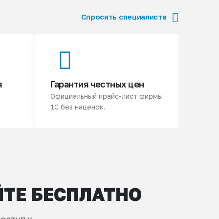
Спросить специалиста
я
Гарантия честных цен
3 ме
Официальный прайс-лист фирмы
Подари
1С без наценок.
продук
ЙТЕ БЕСПЛАТНО
оступ к