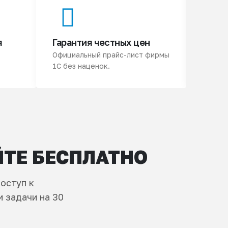
я
Гарантия честных цен
3 ме
Официальный прайс-лист фирмы
Подари
1С без наценок.
продук
ЙТЕ БЕСПЛАТНО
оступ к
 задачи на 30