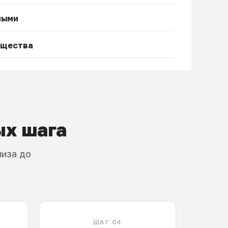
ными
ущества
ых шага
лиза до
ШАГ 04