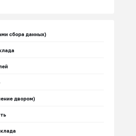
ами сбора данных)
клада
лей
е
ление двором)
сть
склада