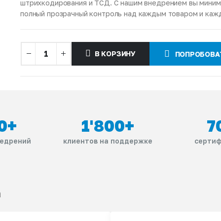
штрихкодирования и ТСД. С нашим внедрением вы миним
полный прозрачный контроль над каждым товаром и каж
В КОРЗИНУ
ПОПРОБОВА
0
+
1'800
+
7
недрений
клиентов на поддержке
сертиф
а